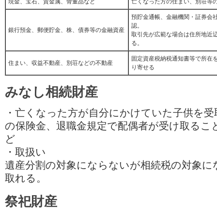
現金、宝石、貴金属、骨董品など
亡くなった方の住まい、別荘等
預貯金通帳、金融機関・証券会
認。
銀行預金、郵便貯金、株、債券等の金融資産
取引先が広範な場合は住所地近
る。
固定資産税納税通知書等で所在
住まい、収益不動産、別荘などの不動産
り寄せる
みなし相続財産
・亡くなった方が自分にかけていた子供を受
の保険金、退職金規定で配偶者が受け取るこ
ど
・取扱い
遺産分割の対象にならないが相続税の対象に
取れる。
祭祀財産